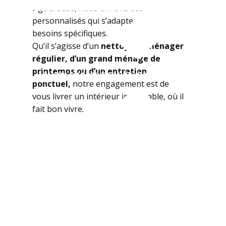
rigoureuse, nous offrons des services
personnalisés qui s’adaptent à vos
besoins spécifiques.
Qu’il s’agisse d’un
nettoyage ménager
régulier
, d’un grand ménage de
printemps ou d’un entretien
Aucun engagement de durée
ponctuel,
notre engagement est de
vous livrer un intérieur impeccable, où il
fait bon vivre.