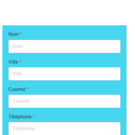
plein pied, cottage…) ainsi que les demandes de
chaque propriétaires des lieux.
Nom
*
Ville
*
Courriel
*
Téléphone
*