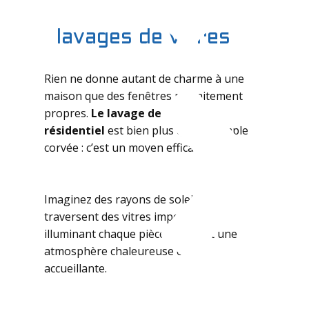
lavages de vitres
Grand ménage de printemps
Rien ne donne autant de charme à une
maison que des fenêtres parfaitement
propres.
Le lavage de vitres
résidentiel
est bien plus qu’une simple
corvée : c’est un moyen efficace
d’embellir votre intérieur tout en
laissant entrer la lumière naturelle.
Imaginez des rayons de soleil qui
traversent des vitres impeccables,
illuminant chaque pièce et créant une
atmosphère chaleureuse et
accueillante.
Nettoyage de maison pour les
personnes âgées