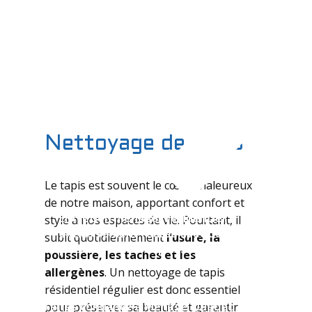
Entreprise locale non franchisée
Nettoyage de tapis
Le tapis est souvent le cœur chaleureux
de notre maison, apportant confort et
Entretien ménager résidentiel
style à nos espaces de vie. Pourtant, il
exclusivement réalisé avec des
subit quotidiennement
l’usure, la
produits non toxiques.
poussière, les taches et les
allergènes
. Un nettoyage de tapis
résidentiel régulier est donc essentiel
Faites confiance à Ménage Québec
pour préserver sa beauté et garantir