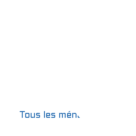
Assurance de responsabilité
Tous les ménages
Grâce à une équipe passionnée et